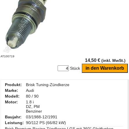
AT100719
14,50 €
(inkl. MwSt.)
Stück
Produkt:
Brisk Tuning-Zündkerze
Marke:
Audi
Modell:
80 / 90
Motor:
1.8 i
DZ, PM
Benziner
Baujahr:
03/1988-12/1991
Leistung:
90/112 PS (66/82 kW)
Brisk Premium Racing Zündkerze LGS mit 360° Gleitfunken-