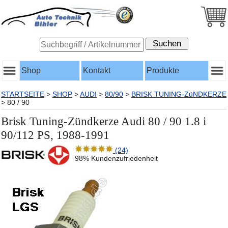
Shop
Kontakt
Produkte
STARTSEITE
>
SHOP
>
AUDI
>
80/90
>
BRISK TUNING-ZüNDKERZE
>
80 / 90
Brisk Tuning-Zündkerze Audi 80 / 90 1.8 i
90/112 PS, 1988-1991
(24)
98% Kundenzufriedenheit