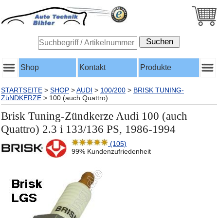
Shop
Kontakt
Produkte
STARTSEITE
>
SHOP
>
AUDI
>
100/200
>
BRISK TUNING-
ZüNDKERZE
>
100 (auch Quattro)
Brisk Tuning-Zündkerze Audi 100 (auch
Quattro) 2.3 i 133/136 PS, 1986-1994
(105)
99% Kundenzufriedenheit