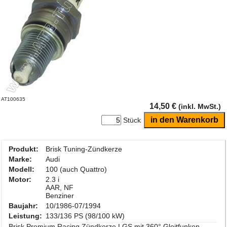
AT100635
14,50 €
(inkl. MwSt.)
Stück
Produkt:
Brisk Tuning-Zündkerze
Marke:
Audi
Modell:
100 (auch Quattro)
Motor:
2.3 i
AAR, NF
Benziner
Baujahr:
10/1986-07/1994
Leistung:
133/136 PS (98/100 kW)
Brisk Premium Racing Zündkerze LGS mit 360° Gleitfunken-