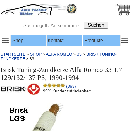
Shop
Kontakt
Produkte
STARTSEITE
>
SHOP
>
ALFA ROMEO
>
33
>
BRISK TUNING-
ZüNDKERZE
>
33
Brisk Tuning-Zündkerze Alfa Romeo 33 1.7 i
129/132/137 PS, 1990-1994
(363)
99% Kundenzufriedenheit