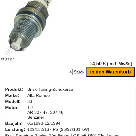
AT118115
14,50 €
(inkl. MwSt.)
Stück
Produkt:
Brisk Tuning-Zündkerze
Marke:
Alfa Romeo
Modell:
33
Motor:
1.7 i
AR 307.47, 307.46
Benziner
Baujahr:
01/1990-12/1994
Leistung:
129/132/137 PS (95/97/101 kW)
Brisk Premium Racing Zündkerze LGS mit 360° Gleitfunken-