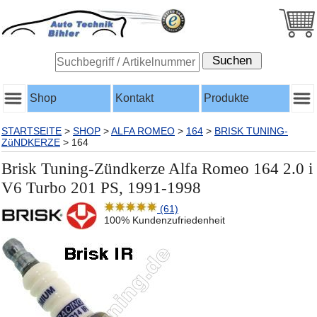
Shop
Kontakt
Produkte
STARTSEITE
>
SHOP
>
ALFA ROMEO
>
164
>
BRISK TUNING-
ZüNDKERZE
>
164
Brisk Tuning-Zündkerze Alfa Romeo 164 2.0 i
V6 Turbo 201 PS, 1991-1998
(61)
100% Kundenzufriedenheit