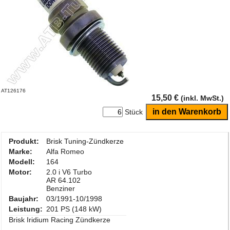
AT126176
15,50 €
(inkl. MwSt.)
Stück
Produkt:
Brisk Tuning-Zündkerze
Marke:
Alfa Romeo
Modell:
164
Motor:
2.0 i V6 Turbo
AR 64.102
Benziner
Baujahr:
03/1991-10/1998
Leistung:
201 PS (148 kW)
Brisk Iridium Racing Zündkerze