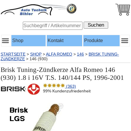
Shop
Kontakt
Produkte
STARTSEITE
>
SHOP
>
ALFA ROMEO
>
146
>
BRISK TUNING-
ZüNDKERZE
>
146 (930)
Brisk Tuning-Zündkerze Alfa Romeo 146
(930) 1.8 i 16V T.S. 140/144 PS, 1996-2001
(363)
99% Kundenzufriedenheit