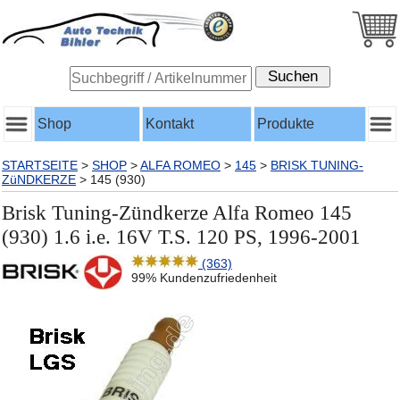
Shop
Kontakt
Produkte
STARTSEITE
>
SHOP
>
ALFA ROMEO
>
145
>
BRISK TUNING-
ZüNDKERZE
>
145 (930)
Brisk Tuning-Zündkerze Alfa Romeo 145
(930) 1.6 i.e. 16V T.S. 120 PS, 1996-2001
(363)
99% Kundenzufriedenheit