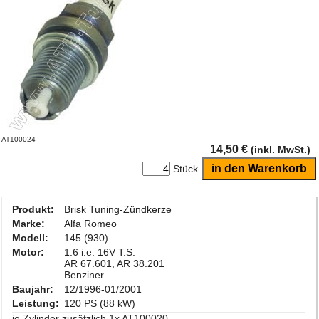
AT100024
14,50 €
(inkl. MwSt.)
Stück
Produkt:
Brisk Tuning-Zündkerze
Marke:
Alfa Romeo
Modell:
145 (930)
Motor:
1.6 i.e. 16V T.S.
AR 67.601, AR 38.201
Benziner
Baujahr:
12/1996-01/2001
Leistung:
120 PS (88 kW)
je Zylinder zusätzlich 1x AT100020