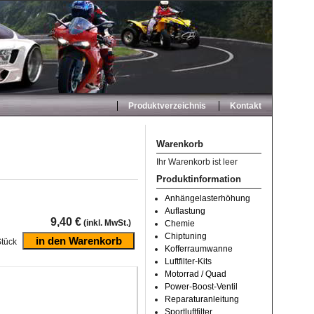
Produktverzeichnis
Kontakt
Warenkorb
Ihr Warenkorb ist leer
Produktinformation
Anhängelasterhöhung
Auflastung
9,40 €
(inkl. MwSt.)
Chemie
Chiptuning
tück
Kofferraumwanne
Luftfilter-Kits
Motorrad / Quad
Power-Boost-Ventil
Reparaturanleitung
Sportluftfilter