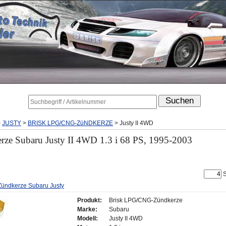
>
JUSTY
>
BRISK LPG/CNG-ZüNDKERZE
>
Justy II 4WD
e Subaru Justy II 4WD 1.3 i 68 PS, 1995-2003
S
ündkerze Subaru Justy
Produkt:
Brisk LPG/CNG-Zündkerze
Marke:
Subaru
Modell:
Justy II 4WD