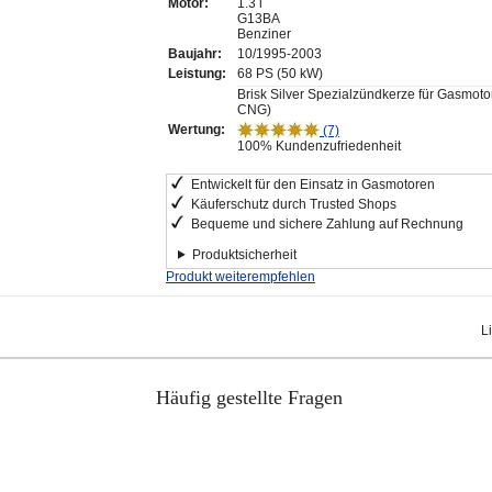
Motor:
1.3 i
G13BA
Benziner
Baujahr:
10/1995-2003
Leistung:
68 PS (50 kW)
Brisk Silver Spezialzündkerze für Gasmot
CNG)
Wertung:
(7)
100% Kundenzufriedenheit
Entwickelt für den Einsatz in Gasmotoren
Käuferschutz durch Trusted Shops
Bequeme und sichere Zahlung auf Rechnung
Produktsicherheit
Produkt weiterempfehlen
L
Häufig gestellte Fragen