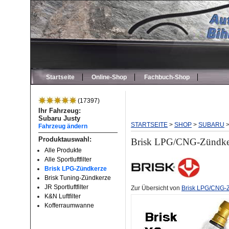
Startseite
Online-Shop
Fachbuch-Shop
(17397)
Ihr Fahrzeug:
Subaru Justy
STARTSEITE
>
SHOP
>
SUBARU
Fahrzeug ändern
Produktauswahl:
Brisk LPG/CNG-Zündkerz
Alle Produkte
Alle Sportluftfilter
Brisk LPG-Zündkerze
Brisk Tuning-Zündkerze
JR Sportluftfilter
Zur Übersicht von
Brisk LPG/CNG-Z
K&N Luftfilter
Kofferraumwanne