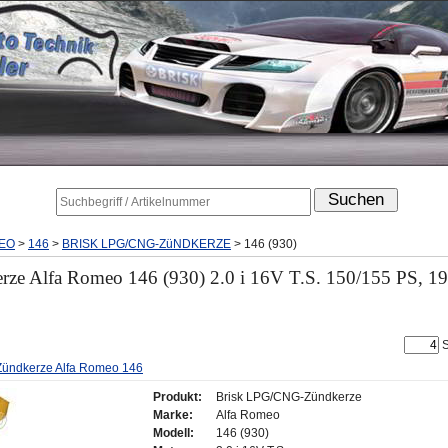
EO
>
146
>
BRISK LPG/CNG-ZüNDKERZE
>
146 (930)
e Alfa Romeo 146 (930) 2.0 i 16V T.S. 150/155 PS, 1
S
Zündkerze Alfa Romeo 146
Produkt:
Brisk LPG/CNG-Zündkerze
Marke:
Alfa Romeo
Modell:
146 (930)