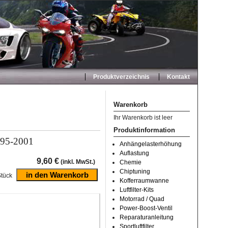
Produktverzeichnis
Kontakt
Warenkorb
Ihr Warenkorb ist leer
Produktinformation
995-2001
Anhängelasterhöhung
Auflastung
9,60 €
(inkl. MwSt.)
Chemie
Chiptuning
tück
Kofferraumwanne
Luftfilter-Kits
Motorrad / Quad
Power-Boost-Ventil
Reparaturanleitung
Sportluftfilter