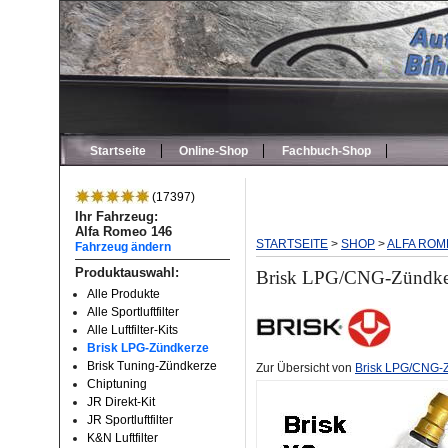
Startseite
Online-Shop
Fachbuch-Shop
(17397)
Ihr Fahrzeug:
Alfa Romeo 146
STARTSEITE
>
SHOP
>
ALFA ROM
Fahrzeug ändern
Produktauswahl:
Brisk LPG/CNG-Zündkerz
Alle Produkte
Alle Sportluftfilter
Alle Luftfilter-Kits
Brisk LPG-Zündkerze
Brisk Tuning-Zündkerze
Zur Übersicht von
Brisk LPG/CNG-
Chiptuning
JR Direkt-Kit
JR Sportluftfilter
K&N Luftfilter