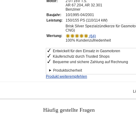
Motor:
2.0 i 16V T.S.
AR 67.204, AR 32.301
Benziner
Baujahr:
10/1995-04/2001
Leistung:
150/155 PS (110/114 kW)
Brisk Silver Spezialzündkerze für Gasmot
CNG)
Wertung:
(64)
100% Kundenzufriedenheit
Entwickelt für den Einsatz in Gasmotoren
Käuferschutz durch Trusted Shops
Bequeme und sichere Zahlung auf Rechnung
Produktsicherheit
Produkt weiterempfehlen
L
Häufig gestellte Fragen