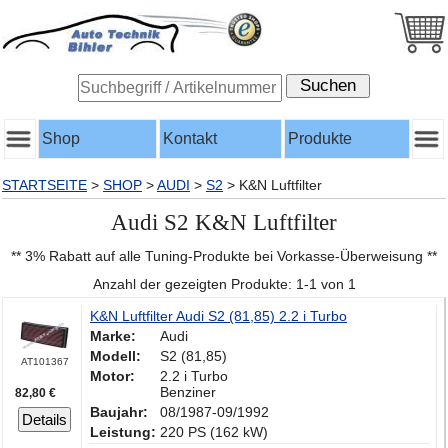
Shop
Kontakt
Produkte
STARTSEITE
>
SHOP
>
AUDI
>
S2
>
K&N Luftfilter
Audi S2 K&N Luftfilter
** 3% Rabatt auf alle Tuning-Produkte bei Vorkasse-Überweisung **
Anzahl der gezeigten Produkte: 1-1 von 1
K&N Luftfilter Audi S2 (81,85) 2.2 i Turbo
Marke:
Audi
Modell:
S2 (81,85)
AT101367
Motor:
2.2 i Turbo
Benziner
82,80 €
Baujahr:
08/1987-09/1992
Details
Leistung:
220 PS (162 kW)