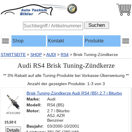
Shop
Kontakt
Produkte
STARTSEITE
>
SHOP
>
AUDI
>
RS4
>
Brisk Tuning-Zündkerze
Audi RS4 Brisk Tuning-Zündkerze
** 3% Rabatt auf alle Tuning-Produkte bei Vorkasse-Überweisung **
Anzahl der gezeigten Produkte: 1-3 von 3
Brisk Tuning-Zündkerze Audi RS4 (B5) 2.7 i Biturbo
Marke:
Audi
Modell:
RS4 (B5)
Motor:
2.7 i Biturbo
AT101360
ASJ, AZR
Benziner
15,50 €
Baujahr:
03/2000-10/2001
Details