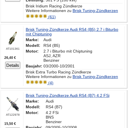
Leistung:
381 PS (280 kW)
Brisk Iridium Racing Zündkerze
Weitere Informationen zu
Brisk Tuning-Zündkerzen
(61)
Brisk Tuning-Zündkerze Audi RS4 (B5) 2.7 i Biturbo
mit Chiptuning
Marke:
Audi
Modell:
RS4 (B5)
AT101361
Motor:
2.7 i Biturbo mit Chiptuning
ASJ, AZR
26,40 €
Benziner
Details
Baujahr:
03/2000-10/2001
Brisk Extra Turbo Racing Zündkerze
Weitere Informationen zu
Brisk Tuning-Zündkerzen
(4)
Brisk Tuning-Zündkerze Audi RS4 (B7) 4.2 FSi
Marke:
Audi
Modell:
RS4 (B7)
Motor:
4.2 FSi
AT122978
BNS
Benziner
15,50 €
Baujahr:
09/2005-10/2008