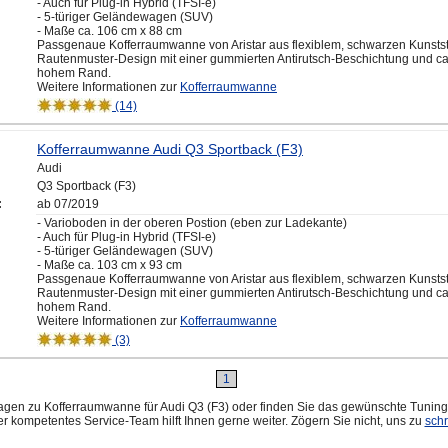
- Auch für Plug-in Hybrid (TFSI-e)
- 5-türiger Geländewagen (SUV)
- Maße ca. 106 cm x 88 cm
Passgenaue Kofferraumwanne von Aristar aus flexiblem, schwarzen Kunstst
Rautenmuster-Design mit einer gummierten Antirutsch-Beschichtung und ca
hohem Rand.
Weitere Informationen zur
Kofferraumwanne
(14)
Kofferraumwanne Audi Q3 Sportback (F3)
Audi
Q3 Sportback (F3)
:
ab 07/2019
- Varioboden in der oberen Postion (eben zur Ladekante)
- Auch für Plug-in Hybrid (TFSI-e)
- 5-türiger Geländewagen (SUV)
- Maße ca. 103 cm x 93 cm
Passgenaue Kofferraumwanne von Aristar aus flexiblem, schwarzen Kunstst
Rautenmuster-Design mit einer gummierten Antirutsch-Beschichtung und ca
hohem Rand.
Weitere Informationen zur
Kofferraumwanne
(3)
1
gen zu Kofferraumwanne für Audi Q3 (F3) oder finden Sie das gewünschte Tuning 
r kompetentes Service-Team hilft Ihnen gerne weiter. Zögern Sie nicht, uns zu
sch