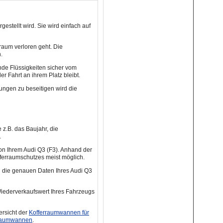
estellt wird. Sie wird einfach auf
uraum verloren geht. Die
.
de Flüssigkeiten sicher vom
r Fahrt an ihrem Platz bleibt.
ngen zu beseitigen wird die
z.B. das Baujahr, die
.
von Ihrem Audi Q3 (F3). Anhand der
ferraumschutzes meist möglich.
zu die genauen Daten Ihres Audi Q3
iederverkaufswert Ihres Fahrzeugs
ersicht der
Kofferraumwannen für
raumwannen
.