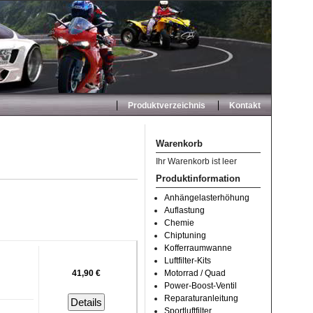
Produktverzeichnis
Kontakt
Warenkorb
Ihr Warenkorb ist leer
Produktinformation
Anhängelasterhöhung
Auflastung
Chemie
Chiptuning
Kofferraumwanne
Luftfilter-Kits
41,90 €
Motorrad / Quad
Power-Boost-Ventil
Reparaturanleitung
Details
Sportluftfilter