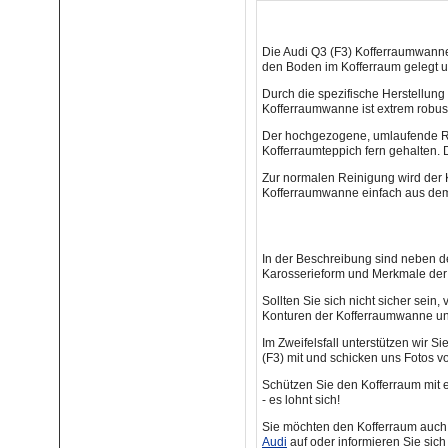
Die Audi Q3 (F3) Kofferraumwanne i
den Boden im Kofferraum gelegt u
Durch die spezifische Herstellung 
Kofferraumwanne ist extrem robust
Der hochgezogene, umlaufende Ra
Kofferraumteppich fern gehalten. D
Zur normalen Reinigung wird der 
Kofferraumwanne einfach aus dem
In der Beschreibung sind neben d
Karosserieform und Merkmale der 
Sollten Sie sich nicht sicher sei
Konturen der Kofferraumwanne und
Im Zweifelsfall unterstützen wir 
(F3) mit und schicken uns Fotos 
Schützen Sie den Kofferraum mit 
- es lohnt sich!
Sie möchten den Kofferraum auch 
Audi
auf oder informieren Sie sic