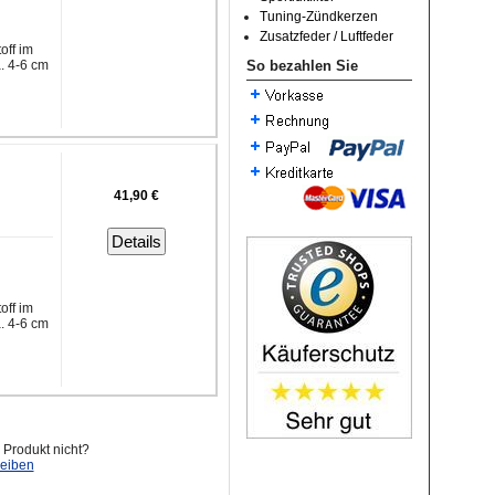
Tuning-Zündkerzen
Zusatzfeder / Luftfeder
off im
. 4-6 cm
So bezahlen Sie
41,90 €
Details
off im
. 4-6 cm
Produkt nicht?
reiben