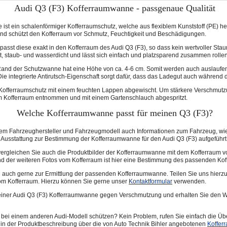
Audi Q3 (F3) Kofferraumwanne - passgenaue Qualität
st ein schalenförmiger Kofferraumschutz, welche aus flexiblem Kunststoff (PE) herg
nd schützt den Kofferraum vor Schmutz, Feuchtigkeit und Beschädigungen.
passt diese exakt in den Kofferraum des Audi Q3 (F3), so dass kein wertvoller Sta
, staub- und wasserdicht und lässt sich einfach und platzsparend zusammen rollen
nd der Schutzwanne hat eine Höhe von ca. 4-6 cm. Somit werden auch auslaufen
ie integrierte Antirutsch-Eigenschaft sorgt dafür, dass das Ladegut auch während de
Kofferraumschutz mit einem feuchten Lappen abgewischt. Um stärkere Verschmutzu
 Kofferraum entnommen und mit einem Gartenschlauch abgespritzt.
Welche Kofferraumwanne passt für meinen Q3 (F3)?
em Fahrzeughersteller und Fahrzeugmodell auch Informationen zum Fahrzeug, wie 
Ausstattung zur Bestimmung der Kofferraumwanne für den Audi Q3 (F3) aufgeführt
n, vergleichen Sie auch die Produktbilder der Kofferraumwanne mit dem Kofferraum 
 der weiteren Fotos vom Kofferraum ist hier eine Bestimmung des passenden Kof
Sie auch gerne zur Ermittlung der passenden Kofferraumwanne. Teilen Sie uns hier
vom Kofferraum. Hierzu können Sie gerne unser
Kontaktformular
verwenden.
einer Audi Q3 (F3) Kofferraumwanne gegen Verschmutzung und erhalten Sie den W
bei einem anderen Audi-Modell schützen? Kein Problem, rufen Sie einfach die Üb
h in der Produktbeschreibung über die von Auto Technik Bihler angebotenen
Koffer