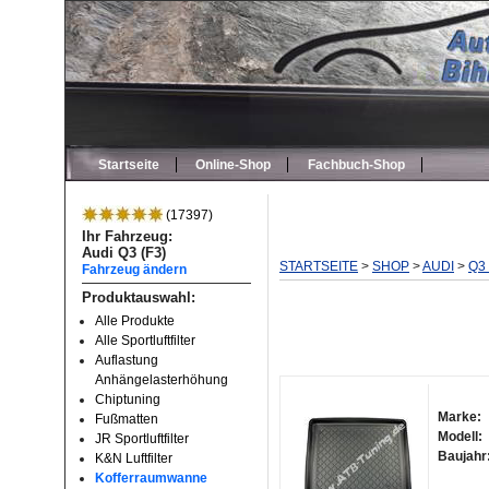
Startseite
Online-Shop
Fachbuch-Shop
(17397)
Ihr Fahrzeug:
Audi Q3 (F3)
STARTSEITE
>
SHOP
>
AUDI
>
Q3 
Fahrzeug ändern
Produktauswahl:
Alle Produkte
Alle Sportluftfilter
Auflastung
Anhängelasterhöhung
Chiptuning
Marke:
Fußmatten
Modell:
JR Sportluftfilter
Baujahr
K&N Luftfilter
Kofferraumwanne