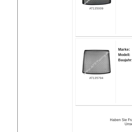
AT135009
Marke:
Modell:
Baujahr
AT135794
Haben Sie Fra
Unse