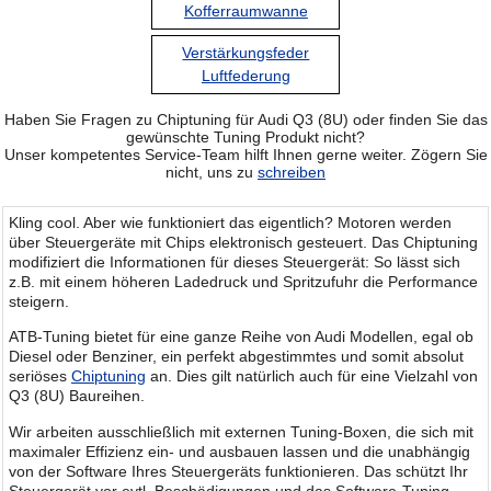
Kofferraumwanne
Verstärkungsfeder
Luftfederung
Haben Sie Fragen zu Chiptuning für Audi Q3 (8U) oder finden Sie das
gewünschte Tuning Produkt nicht?
Unser kompetentes Service-Team hilft Ihnen gerne weiter. Zögern Sie
nicht, uns zu
schreiben
Kling cool. Aber wie funktioniert das eigentlich? Motoren werden
über Steuergeräte mit Chips elektronisch gesteuert. Das Chiptuning
modifiziert die Informationen für dieses Steuergerät: So lässt sich
z.B. mit einem höheren Ladedruck und Spritzufuhr die Performance
steigern.
ATB-Tuning bietet für eine ganze Reihe von Audi Modellen, egal ob
Diesel oder Benziner, ein perfekt abgestimmtes und somit absolut
seriöses
Chiptuning
an. Dies gilt natürlich auch für eine Vielzahl von
Q3 (8U) Baureihen.
Wir arbeiten ausschließlich mit externen Tuning-Boxen, die sich mit
maximaler Effizienz ein- und ausbauen lassen und die unabhängig
von der Software Ihres Steuergeräts funktionieren. Das schützt Ihr
Steuergerät vor evtl. Beschädigungen und das Software-Tuning