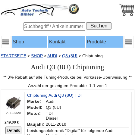
Shop
Kontakt
Produkte
STARTSEITE
>
SHOP
>
AUDI
>
Q3 (8U)
>
Chiptuning
Audi Q3 (8U) Chiptuning
** 3% Rabatt auf alle Tuning-Produkte bei Vorkasse-Überweisung **
Anzahl der gezeigten Produkte: 1-1 von 1
Chiptuning Audi Q3 (8U) TDI
Marke:
Audi
Modell:
Q3 (8U)
Motor:
TDI
AT133320
Diesel
249,00 €
Baujahr:
2011-2018
Details
Leistungselektronik "Digital" für folgende Audi