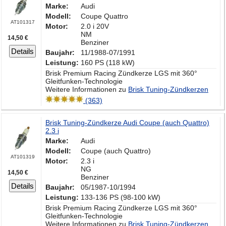
Marke:
Audi
Modell:
Coupe Quattro
AT101317
Motor:
2.0 i 20V
NM
14,50 €
Benziner
Details
Baujahr:
11/1988-07/1991
Leistung:
160 PS (118 kW)
Brisk Premium Racing Zündkerze LGS mit 360°
Gleitfunken-Technologie
Weitere Informationen zu
Brisk Tuning-Zündkerzen
(363)
Brisk Tuning-Zündkerze Audi Coupe (auch Quattro)
2.3 i
Marke:
Audi
Modell:
Coupe (auch Quattro)
AT101319
Motor:
2.3 i
NG
14,50 €
Benziner
Details
Baujahr:
05/1987-10/1994
Leistung:
133-136 PS (98-100 kW)
Brisk Premium Racing Zündkerze LGS mit 360°
Gleitfunken-Technologie
Weitere Informationen zu
Brisk Tuning-Zündkerzen