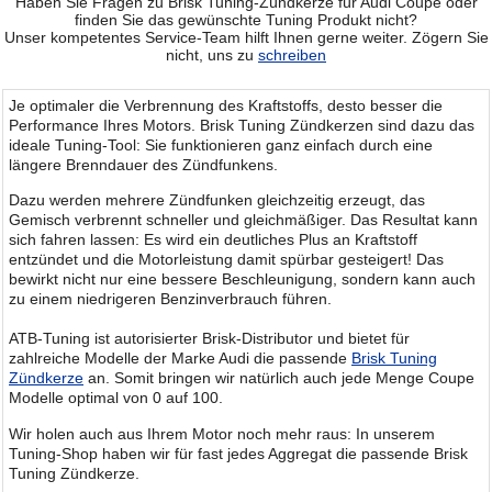
Haben Sie Fragen zu Brisk Tuning-Zündkerze für Audi Coupe oder
finden Sie das gewünschte Tuning Produkt nicht?
Unser kompetentes Service-Team hilft Ihnen gerne weiter. Zögern Sie
nicht, uns zu
schreiben
Je optimaler die Verbrennung des Kraftstoffs, desto besser die
Performance Ihres Motors. Brisk Tuning Zündkerzen sind dazu das
ideale Tuning-Tool: Sie funktionieren ganz einfach durch eine
längere Brenndauer des Zündfunkens.
Dazu werden mehrere Zündfunken gleichzeitig erzeugt, das
Gemisch verbrennt schneller und gleichmäßiger. Das Resultat kann
sich fahren lassen: Es wird ein deutliches Plus an Kraftstoff
entzündet und die Motorleistung damit spürbar gesteigert! Das
bewirkt nicht nur eine bessere Beschleunigung, sondern kann auch
zu einem niedrigeren Benzinverbrauch führen.
ATB-Tuning ist autorisierter Brisk-Distributor und bietet für
zahlreiche Modelle der Marke Audi die passende
Brisk Tuning
Zündkerze
an. Somit bringen wir natürlich auch jede Menge Coupe
Modelle optimal von 0 auf 100.
Wir holen auch aus Ihrem Motor noch mehr raus: In unserem
Tuning-Shop haben wir für fast jedes Aggregat die passende Brisk
Tuning Zündkerze.