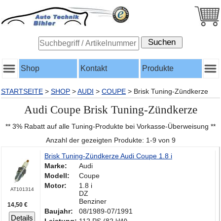
Shop
Kontakt
Produkte
STARTSEITE
>
SHOP
>
AUDI
>
COUPE
>
Brisk Tuning-Zündkerze
Audi Coupe Brisk Tuning-Zündkerze
** 3% Rabatt auf alle Tuning-Produkte bei Vorkasse-Überweisung **
Anzahl der gezeigten Produkte: 1-9 von 9
Brisk Tuning-Zündkerze Audi Coupe 1.8 i
Marke:
Audi
Modell:
Coupe
Motor:
1.8 i
AT101314
DZ
Benziner
14,50 €
Baujahr:
08/1989-07/1991
Details