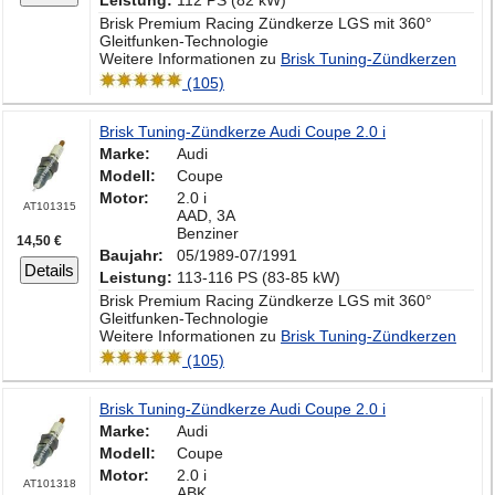
Leistung:
112 PS (82 kW)
Brisk Premium Racing Zündkerze LGS mit 360°
Gleitfunken-Technologie
Weitere Informationen zu
Brisk Tuning-Zündkerzen
(105)
Brisk Tuning-Zündkerze Audi Coupe 2.0 i
Marke:
Audi
Modell:
Coupe
Motor:
2.0 i
AT101315
AAD, 3A
Benziner
14,50 €
Baujahr:
05/1989-07/1991
Details
Leistung:
113-116 PS (83-85 kW)
Brisk Premium Racing Zündkerze LGS mit 360°
Gleitfunken-Technologie
Weitere Informationen zu
Brisk Tuning-Zündkerzen
(105)
Brisk Tuning-Zündkerze Audi Coupe 2.0 i
Marke:
Audi
Modell:
Coupe
Motor:
2.0 i
AT101318
ABK