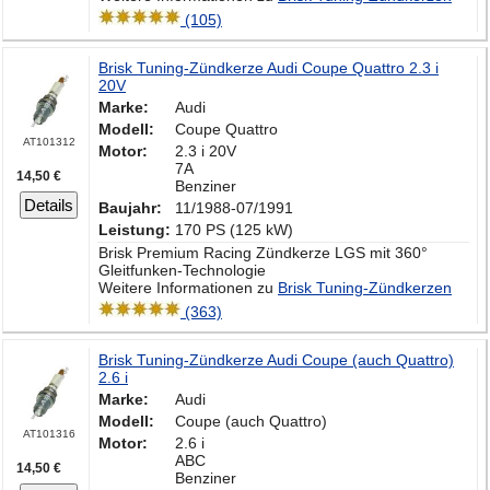
(105)
Brisk Tuning-Zündkerze Audi Coupe Quattro 2.3 i
20V
Marke:
Audi
Modell:
Coupe Quattro
AT101312
Motor:
2.3 i 20V
7A
14,50 €
Benziner
Details
Baujahr:
11/1988-07/1991
Leistung:
170 PS (125 kW)
Brisk Premium Racing Zündkerze LGS mit 360°
Gleitfunken-Technologie
Weitere Informationen zu
Brisk Tuning-Zündkerzen
(363)
Brisk Tuning-Zündkerze Audi Coupe (auch Quattro)
2.6 i
Marke:
Audi
Modell:
Coupe (auch Quattro)
AT101316
Motor:
2.6 i
ABC
14,50 €
Benziner