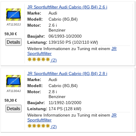
JR Sportluftfilter Audi Cabrio (8G,B4) 2.6 i
Marke:
Audi
Modell:
Cabrio (8G,B4)
AT11302J
Motor:
2.6 i
Benziner
59,30 €
Baujahr:
06/1993-10/2000
Details
Leistung:
139/150 PS (102/110 kW)
Weitere Informationen zu Tuning mit einem
JR
Sportluftfilter
(2)
JR Sportluftfilter Audi Cabrio (8G,B4) 2.8 i
Marke:
Audi
Modell:
Cabrio (8G,B4)
AT11304J
Motor:
2.8 i
Benziner
59,30 €
Baujahr:
11/1992-10/2000
Details
Leistung:
174 PS (128 kW)
Weitere Informationen zu Tuning mit einem
JR
Sportluftfilter
(2)