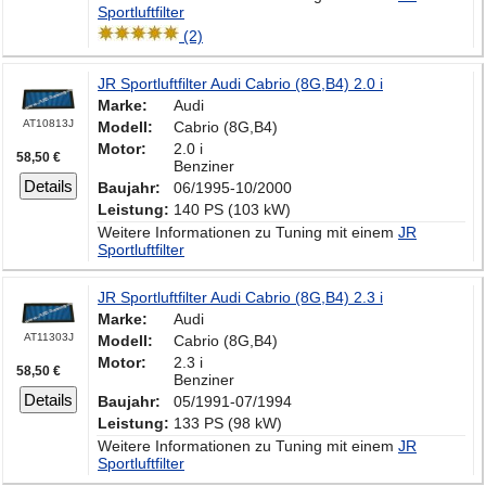
Sportluftfilter
(2)
JR Sportluftfilter Audi Cabrio (8G,B4) 2.0 i
Marke:
Audi
AT10813J
Modell:
Cabrio (8G,B4)
Motor:
2.0 i
58,50 €
Benziner
Details
Baujahr:
06/1995-10/2000
Leistung:
140 PS (103 kW)
Weitere Informationen zu Tuning mit einem
JR
Sportluftfilter
JR Sportluftfilter Audi Cabrio (8G,B4) 2.3 i
Marke:
Audi
AT11303J
Modell:
Cabrio (8G,B4)
Motor:
2.3 i
58,50 €
Benziner
Details
Baujahr:
05/1991-07/1994
Leistung:
133 PS (98 kW)
Weitere Informationen zu Tuning mit einem
JR
Sportluftfilter