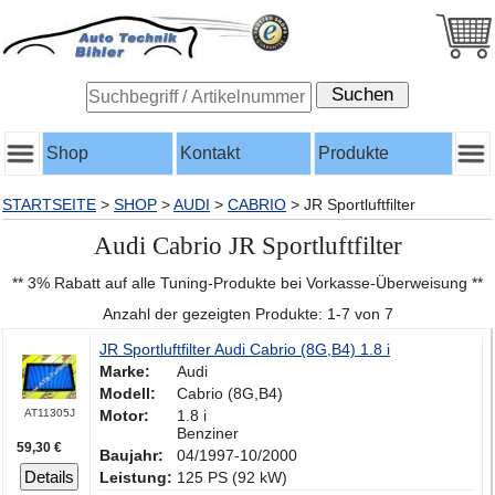
Shop
Kontakt
Produkte
STARTSEITE
>
SHOP
>
AUDI
>
CABRIO
>
JR Sportluftfilter
Audi Cabrio JR Sportluftfilter
** 3% Rabatt auf alle Tuning-Produkte bei Vorkasse-Überweisung **
Anzahl der gezeigten Produkte: 1-7 von 7
JR Sportluftfilter Audi Cabrio (8G,B4) 1.8 i
Marke:
Audi
Modell:
Cabrio (8G,B4)
AT11305J
Motor:
1.8 i
Benziner
59,30 €
Baujahr:
04/1997-10/2000
Details
Leistung:
125 PS (92 kW)