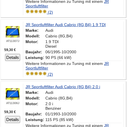
Weitere Informationen zu Tuning mit einem
JR
Sportluftfilter
(2)
JR Sportluftfilter Audi Cabrio (8G,B4) 1.9 TDI
Marke:
Audi
Modell:
Cabrio (8G,B4)
AT11307J
Motor:
1.9 TDI
Diesel
59,30 €
Baujahr:
06/1995-10/2000
Details
Leistung:
90 PS (66 kW)
Weitere Informationen zu Tuning mit einem
JR
Sportluftfilter
(2)
JR Sportluftfilter Audi Cabrio (8G,B4) 2.0 i
Marke:
Audi
Modell:
Cabrio (8G,B4)
AT11306J
Motor:
2.0 i
Benziner
59,30 €
Baujahr:
01/1993-10/2000
Details
Leistung:
115 PS (85 kW)
Weitere Informationen zu Tuning mit einem
JR