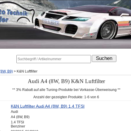
(8W, B9)
>
K&N Luftfilter
Audi A4 (8W, B9) K&N Luftfilter
** 3% Rabatt auf alle Tuning-Produkte bei Vorkasse-Überweisung **
Anzahl der gezeigten Produkte: 1-6 von 6
K&N Luftfilter Audi A4 (8W, B9) 1.4 TFSI
Audi
A4 (8W, B9)
1.4 TFSI
Benziner