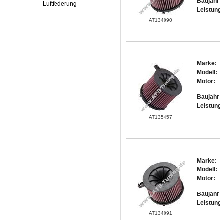
Baujahr
Luftfederung
Leistun
AT134090
Marke:
Modell:
Motor:
Baujahr
Leistun
AT135457
Marke:
Modell:
Motor:
Baujahr
Leistun
AT134091