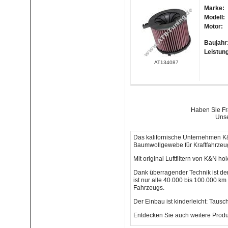
Marke:
Modell:
Motor:
Baujahr
Leistun
AT134087
Haben Sie Fra
Unse
Das kalifornische Unternehmen K&
Baumwollgewebe für Kraftfahrzeug
Mit original Luftfiltern von K&N h
Dank überragender Technik ist de
ist nur alle 40.000 bis 100.000 km
Fahrzeugs.
Der Einbau ist kinderleicht: Tausc
Entdecken Sie auch weitere Produ