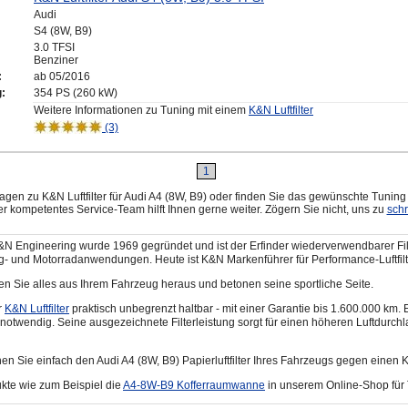
Audi
S4 (8W, B9)
3.0 TFSI
Benziner
:
ab 05/2016
g:
354 PS (260 kW)
Weitere Informationen zu Tuning mit einem
K&N Luftfilter
(3)
1
gen zu K&N Luftfilter für Audi A4 (8W, B9) oder finden Sie das gewünschte Tuning
r kompetentes Service-Team hilft Ihnen gerne weiter. Zögern Sie nicht, uns zu
sch
N Engineering wurde 1969 gegründet und ist der Erfinder wiederverwendbarer Fil
- und Motorradanwendungen. Heute ist K&N Markenführer für Performance-Luftfilt
olen Sie alles aus Ihrem Fahrzeug heraus und betonen seine sportliche Seite.
r
K&N Luftfilter
praktisch unbegrenzt haltbar - mit einer Garantie bis 1.600.000 km. 
 notwendig. Seine ausgezeichnete Filterleistung sorgt für einen höheren Luftdurchla
hen Sie einfach den Audi A4 (8W, B9) Papierluftfilter Ihres Fahrzeugs gegen einen K&
kte wie zum Beispiel die
A4-8W-B9 Kofferraumwanne
in unserem Online-Shop für