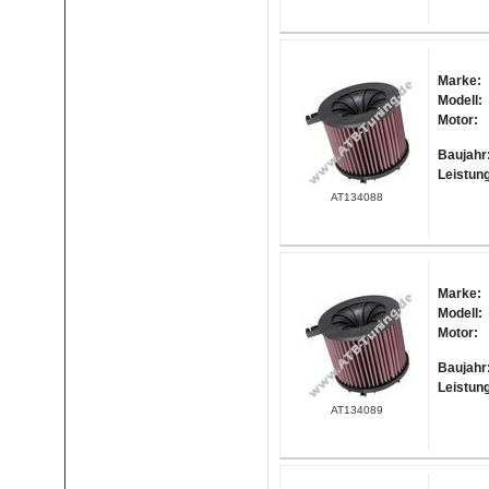
Marke:
Modell:
Motor:
Baujahr
Leistun
AT134088
Marke:
Modell:
Motor:
Baujahr
Leistun
AT134089