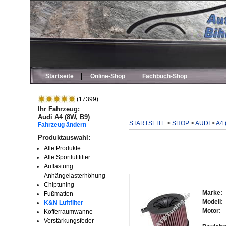
Startseite
Online-Shop
Fachbuch-Shop
(17399)
Ihr Fahrzeug:
Audi A4 (8W, B9)
STARTSEITE
>
SHOP
>
AUDI
>
A4 
Fahrzeug ändern
Produktauswahl:
Alle Produkte
Alle Sportluftfilter
Auflastung
Anhängelasterhöhung
Chiptuning
Marke:
Fußmatten
Modell:
K&N Luftfilter
Motor:
Kofferraumwanne
Verstärkungsfeder