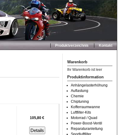
Produktverzeichnis
Kontakt
Warenkorb
Ihr Warenkorb ist leer
Produktinformation
Anhängelasterhöhung
Auflastung
Chemie
Chiptuning
Kofferraumwanne
Luftfilter-Kits
105,80 €
Motorrad / Quad
Power-Boost-Ventil
Reparaturanleitung
Details
Sportluftfilter