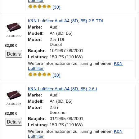
Luftfilter
(30)
K&N Luftfilter Audi A4 (8D, B5) 2.5 TDI
Marke:
Audi
Modell:
A4 (8D, B5)
AT101039
Motor:
2.5 TDI
Diesel
82,80 €
Baujahr:
10/1997-09/2001
Details
Leistung:
150 PS (110 kW)
Weitere Informationen zu Tuning mit einem
K&N
Luftfilter
(30)
K&N Luftfilter Audi A4 (8D, B5) 2.6 i
Marke:
Audi
Modell:
A4 (8D, B5)
AT101036
Motor:
2.6 i
Benziner
82,80 €
Baujahr:
01/1995-09/2001
Details
Leistung:
150 PS (110 kW)
Weitere Informationen zu Tuning mit einem
K&N
Luftfilter