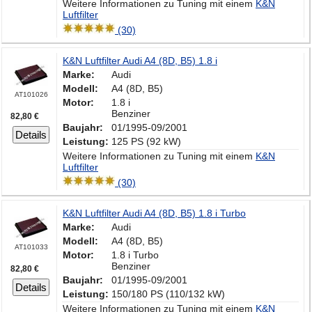
Weitere Informationen zu Tuning mit einem
K&N
Luftfilter
(30)
K&N Luftfilter Audi A4 (8D, B5) 1.8 i
Marke:
Audi
Modell:
A4 (8D, B5)
AT101026
Motor:
1.8 i
Benziner
82,80 €
Baujahr:
01/1995-09/2001
Details
Leistung:
125 PS (92 kW)
Weitere Informationen zu Tuning mit einem
K&N
Luftfilter
(30)
K&N Luftfilter Audi A4 (8D, B5) 1.8 i Turbo
Marke:
Audi
Modell:
A4 (8D, B5)
AT101033
Motor:
1.8 i Turbo
Benziner
82,80 €
Baujahr:
01/1995-09/2001
Details
Leistung:
150/180 PS (110/132 kW)
Weitere Informationen zu Tuning mit einem
K&N