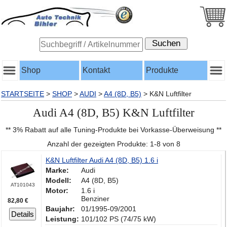
Shop
Kontakt
Produkte
STARTSEITE
>
SHOP
>
AUDI
>
A4 (8D, B5)
>
K&N Luftfilter
Audi A4 (8D, B5) K&N Luftfilter
** 3% Rabatt auf alle Tuning-Produkte bei Vorkasse-Überweisung **
Anzahl der gezeigten Produkte: 1-8 von 8
K&N Luftfilter Audi A4 (8D, B5) 1.6 i
Marke:
Audi
Modell:
A4 (8D, B5)
AT101043
Motor:
1.6 i
Benziner
82,80 €
Baujahr:
01/1995-09/2001
Details
Leistung:
101/102 PS (74/75 kW)