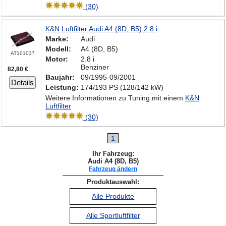
(30)
K&N Luftfilter Audi A4 (8D, B5) 2.8 i
Marke:
Audi
Modell:
A4 (8D, B5)
AT101037
Motor:
2.8 i
Benziner
82,80 €
Baujahr:
09/1995-09/2001
Details
Leistung:
174/193 PS (128/142 kW)
Weitere Informationen zu Tuning mit einem
K&N
Luftfilter
(30)
1
Ihr Fahrzeug:
Audi A4 (8D, B5)
Fahrzeug ändern
Produktauswahl:
Alle Produkte
Alle Sportluftfilter