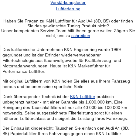
Verstärkungsfeder
Luftfederung
Haben Sie Fragen zu K&N Luftfilter für Audi A4 (8D, B5) oder finden
Sie das gewünschte Tuning Produkt nicht?
Unser kompetentes Service-Team hilft Ihnen gerne weiter. Zögern Sie
nicht, uns zu
schreiben
Das kalifornische Unternehmen K&N Engineering wurde 1969
gegründet und ist der Erfinder wiederverwendbarer
Filtertechnologie aus Baumwollgewebe für Kraftfahrzeug- und
Motorradanwendungen. Heute ist K&N Markenführer für
Performance-Luftfilter.
Mit original Luftfiltern von K&N holen Sie alles aus Ihrem Fahrzeug
heraus und betonen seine sportliche Seite.
Dank überragender Technik ist der
K&N Luftfilter
praktisch
unbegrenzt haltbar - mit einer Garantie bis 1.600.000 km. Eine
Reinigung des Tauschluftfilters ist nur alle 40.000 bis 100.000 km
notwendig. Seine ausgezeichnete Filterleistung sorgt für einen
höheren Luftdurchlass und steigert die Leistung Ihres Fahrzeugs.
Der Einbau ist kinderleicht: Tauschen Sie einfach den Audi A4 (8D,
B5) Papierluftfilter Ihres Fahrzeugs gegen einen K&N Luftfilter.