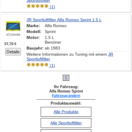
Sportluftfilter
(1)
JR Sportluftfilter Alfa Romeo Sprint 1.5 L
Marke:
Alfa Romeo
Modell:
Sprint
AT100468
Motor:
1.5 L
Benziner
57,70 €
Baujahr:
ab 1983
Details
Weitere Informationen zu Tuning mit einem
JR
Sportluftfilter
(1)
1
Ihr Fahrzeug:
Alfa Romeo Sprint
Fahrzeug ändern
Produktauswahl:
Alle Produkte
Alle Sportluftfilter