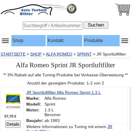
Shop
Kontakt
Produkte
STARTSEITE
>
SHOP
>
ALFA ROMEO
>
SPRINT
>
JR Sportluftfilter
Alfa Romeo Sprint JR Sportluftfilter
** 3% Rabatt auf alle Tuning-Produkte bei Vorkasse-Überweisung **
Anzahl der gezeigten Produkte: 1-2 von 2
JR Sportluftfilter Alfa Romeo Sprint 1.3 L
Marke:
Alfa Romeo
Modell:
Sprint
AT100469
Motor:
1.3 L
Benziner
57,70 €
Baujahr:
ab 1983
Details
Weitere Informationen zu Tuning mit einem
JR