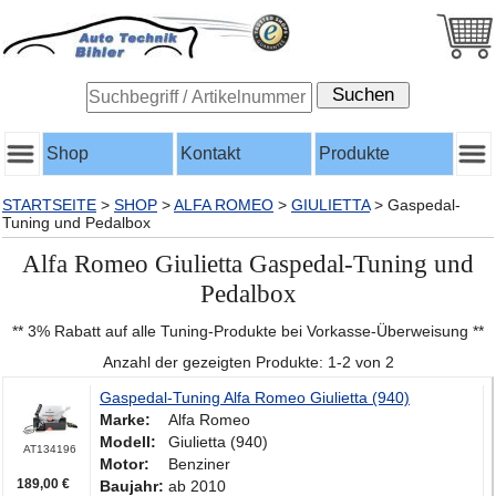
Shop
Kontakt
Produkte
STARTSEITE
>
SHOP
>
ALFA ROMEO
>
GIULIETTA
>
Gaspedal-
Tuning und Pedalbox
Alfa Romeo Giulietta Gaspedal-Tuning und
Pedalbox
** 3% Rabatt auf alle Tuning-Produkte bei Vorkasse-Überweisung **
Anzahl der gezeigten Produkte: 1-2 von 2
Gaspedal-Tuning Alfa Romeo Giulietta (940)
Marke:
Alfa Romeo
Modell:
Giulietta (940)
AT134196
Motor:
Benziner
189,00 €
Baujahr:
ab 2010