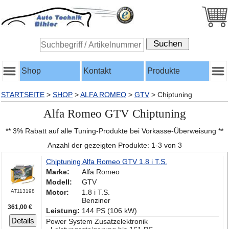
Shop
Kontakt
Produkte
STARTSEITE
>
SHOP
>
ALFA ROMEO
>
GTV
>
Chiptuning
Alfa Romeo GTV Chiptuning
** 3% Rabatt auf alle Tuning-Produkte bei Vorkasse-Überweisung **
Anzahl der gezeigten Produkte: 1-3 von 3
Chiptuning Alfa Romeo GTV 1.8 i T.S.
Marke:
Alfa Romeo
Modell:
GTV
AT113198
Motor:
1.8 i T.S.
Benziner
361,00 €
Leistung:
144 PS (106 kW)
Details
Power System Zusatzelektronik