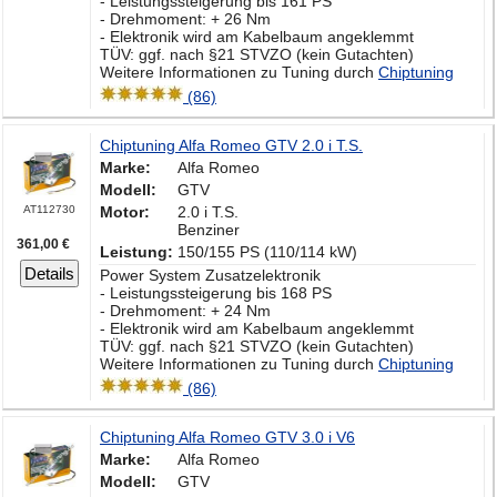
- Leistungssteigerung bis 161 PS
- Drehmoment: + 26 Nm
- Elektronik wird am Kabelbaum angeklemmt
TÜV: ggf. nach §21 STVZO (kein Gutachten)
Weitere Informationen zu Tuning durch
Chiptuning
(86)
Chiptuning Alfa Romeo GTV 2.0 i T.S.
Marke:
Alfa Romeo
Modell:
GTV
AT112730
Motor:
2.0 i T.S.
Benziner
361,00 €
Leistung:
150/155 PS (110/114 kW)
Details
Power System Zusatzelektronik
- Leistungssteigerung bis 168 PS
- Drehmoment: + 24 Nm
- Elektronik wird am Kabelbaum angeklemmt
TÜV: ggf. nach §21 STVZO (kein Gutachten)
Weitere Informationen zu Tuning durch
Chiptuning
(86)
Chiptuning Alfa Romeo GTV 3.0 i V6
Marke:
Alfa Romeo
Modell:
GTV