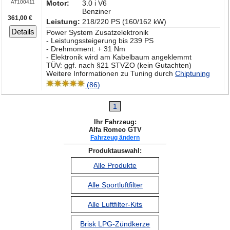
AT100411
Motor:
3.0 i V6
Benziner
361,00 €
Leistung:
218/220 PS (160/162 kW)
Details
Power System Zusatzelektronik
- Leistungssteigerung bis 239 PS
- Drehmoment: + 31 Nm
- Elektronik wird am Kabelbaum angeklemmt
TÜV: ggf. nach §21 STVZO (kein Gutachten)
Weitere Informationen zu Tuning durch
Chiptuning
(86)
1
Ihr Fahrzeug:
Alfa Romeo GTV
Fahrzeug ändern
Produktauswahl:
Alle Produkte
Alle Sportluftfilter
Alle Luftfilter-Kits
Brisk LPG-Zündkerze