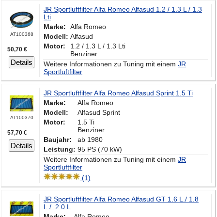
JR Sportluftfilter Alfa Romeo Alfasud 1.2 / 1.3 L / 1.3
Lti
Marke:
Alfa Romeo
AT100368
Modell:
Alfasud
Motor:
1.2 / 1.3 L / 1.3 Lti
50,70 €
Benziner
Details
Weitere Informationen zu Tuning mit einem
JR
Sportluftfilter
JR Sportluftfilter Alfa Romeo Alfasud Sprint 1.5 Ti
Marke:
Alfa Romeo
Modell:
Alfasud Sprint
AT100370
Motor:
1.5 Ti
Benziner
57,70 €
Baujahr:
ab 1980
Details
Leistung:
95 PS (70 kW)
Weitere Informationen zu Tuning mit einem
JR
Sportluftfilter
(1)
JR Sportluftfilter Alfa Romeo Alfasud GT 1.6 L./ 1.8
L./ .2.0 L
Marke:
Alfa Romeo