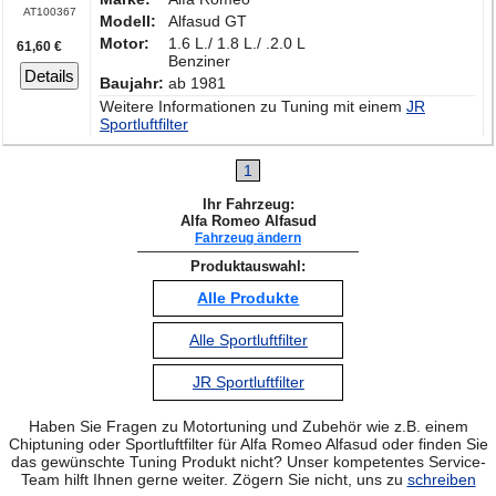
AT100367
Modell:
Alfasud GT
Motor:
1.6 L./ 1.8 L./ .2.0 L
61,60 €
Benziner
Details
Baujahr:
ab 1981
Weitere Informationen zu Tuning mit einem
JR
Sportluftfilter
1
Ihr Fahrzeug:
Alfa Romeo Alfasud
Fahrzeug ändern
Produktauswahl:
Alle Produkte
Alle Sportluftfilter
JR Sportluftfilter
Haben Sie Fragen zu Motortuning und Zubehör wie z.B. einem
Chiptuning oder Sportluftfilter für Alfa Romeo Alfasud oder finden Sie
das gewünschte Tuning Produkt nicht? Unser kompetentes Service-
Team hilft Ihnen gerne weiter. Zögern Sie nicht, uns zu
schreiben