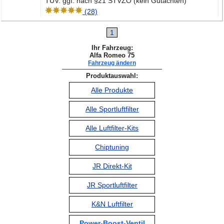
TÜV: ggf. nach §21 STVZO (kein Gutachten)
(28)
1
Ihr Fahrzeug:
Alfa Romeo 75
Fahrzeug ändern
Produktauswahl:
Alle Produkte
Alle Sportluftfilter
Alle Luftfilter-Kits
Chiptuning
JR Direkt-Kit
JR Sportluftfilter
K&N Luftfilter
Power-Boost-Ventil