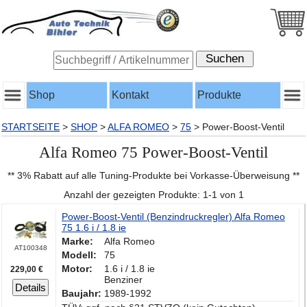
Shop
Kontakt
Produkte
STARTSEITE
>
SHOP
>
ALFA ROMEO
>
75
>
Power-Boost-Ventil
Alfa Romeo 75 Power-Boost-Ventil
** 3% Rabatt auf alle Tuning-Produkte bei Vorkasse-Überweisung **
Anzahl der gezeigten Produkte: 1-1 von 1
Power-Boost-Ventil (Benzindruckregler) Alfa Romeo
75 1.6 i / 1.8 ie
Marke:
Alfa Romeo
AT100348
Modell:
75
Motor:
1.6 i / 1.8 ie
229,00 €
Benziner
Details
Baujahr:
1989-1992