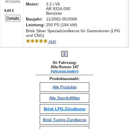
AT123420L
Motor:
3.2 i V6
AR 932A.000
9,60 €
Benziner
Details
Baujahr:
11/2002-05/2006
Leistung:
250 PS (184 kW)
Brisk Silver Spezialzündkerze für Gasmotoren (LPG
und CNG)
(64)
1
Ihr Fahrzeug:
Alfa Romeo 147
Fahrzeug ändern
Produktauswahl:
Alle Produkte
Alle Sportluftfilter
Brisk LPG-Zündkerze
Brisk Tuning-Zündkerze