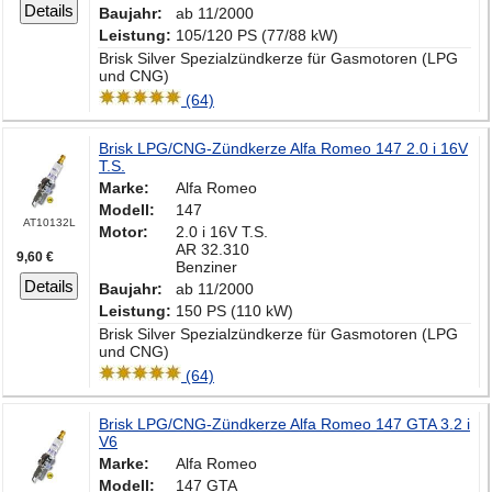
Details
Baujahr:
ab 11/2000
Leistung:
105/120 PS (77/88 kW)
Brisk Silver Spezialzündkerze für Gasmotoren (LPG
und CNG)
(64)
Brisk LPG/CNG-Zündkerze Alfa Romeo 147 2.0 i 16V
T.S.
Marke:
Alfa Romeo
Modell:
147
AT10132L
Motor:
2.0 i 16V T.S.
AR 32.310
9,60 €
Benziner
Details
Baujahr:
ab 11/2000
Leistung:
150 PS (110 kW)
Brisk Silver Spezialzündkerze für Gasmotoren (LPG
und CNG)
(64)
Brisk LPG/CNG-Zündkerze Alfa Romeo 147 GTA 3.2 i
V6
Marke:
Alfa Romeo
Modell:
147 GTA