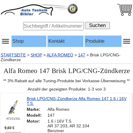
Shop
Kontakt
Produkte
STARTSEITE
>
SHOP
>
ALFA ROMEO
>
147
>
Brisk LPG/CNG-
Zündkerze
Alfa Romeo 147 Brisk LPG/CNG-Zündkerze
** 3% Rabatt auf alle Tuning-Produkte bei Vorkasse-Überweisung **
Anzahl der gezeigten Produkte: 1-3 von 3
Brisk LPG/CNG-Zündkerze Alfa Romeo 147 1.6 i 16V
T.S.
Marke:
Alfa Romeo
Modell:
147
AT10133L
Motor:
1.6 i 16V T.S.
AR 37.203, AR 32.104
9,60 €
Benziner