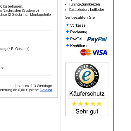
Tuning-Zündkerzen
0 kg betragen.
Zusatzfeder / Luftfeder
m Nachrüsten (System 5)
chse (2 Stück) incl. Montageteile
So bezahlen Sie
dung (z.B. Gastank)
ufen
Lieferzeit ca. 1-3 Werktage
ieferung ab 0,00 € (siehe
Details
)