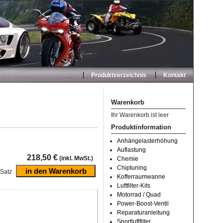
Produktverzeichnis
Kontakt
Warenkorb
Ihr Warenkorb ist leer
Produktinformation
Anhängelasterhöhung
Auflastung
218,50 €
(inkl. MwSt.)
Chemie
Chiptuning
Satz
Kofferraumwanne
Luftfilter-Kits
Motorrad / Quad
Power-Boost-Ventil
Reparaturanleitung
Sportluftfilter