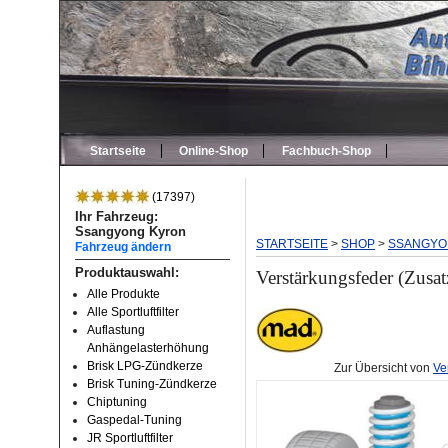
Startseite
Online-Shop
Fachbuch-Shop
(17397)
Ihr Fahrzeug:
Ssangyong Kyron
STARTSEITE
>
SHOP
>
SSANGYO
Fahrzeug ändern
Produktauswahl:
Verstärkungsfeder (Zusa
Alle Produkte
Alle Sportluftfilter
Auflastung
Anhängelasterhöhung
Brisk LPG-Zündkerze
Zur Übersicht von
Ve
Brisk Tuning-Zündkerze
Chiptuning
Gaspedal-Tuning
JR Sportluftfilter