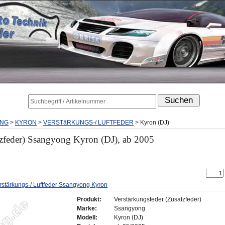
NG
>
KYRON
>
VERSTäRKUNGS-/ LUFTFEDER
>
Kyron (DJ)
tzfeder) Ssangyong Kyron (DJ), ab 2005
rstärkungs-/ Luftfeder Ssangyong Kyron
Produkt:
Verstärkungsfeder (Zusatzfeder)
Marke:
Ssangyong
Modell:
Kyron (DJ)