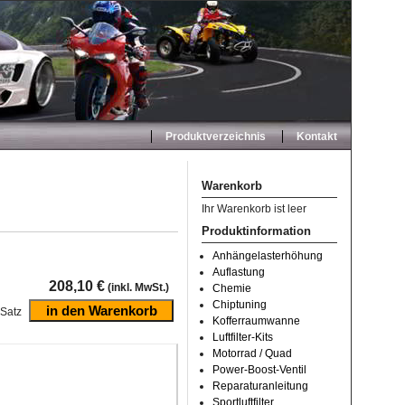
Produktverzeichnis
Kontakt
Warenkorb
Ihr Warenkorb ist leer
Produktinformation
Anhängelasterhöhung
Auflastung
208,10 €
(inkl. MwSt.)
Chemie
Chiptuning
Satz
Kofferraumwanne
Luftfilter-Kits
Motorrad / Quad
Power-Boost-Ventil
Reparaturanleitung
Sportluftfilter