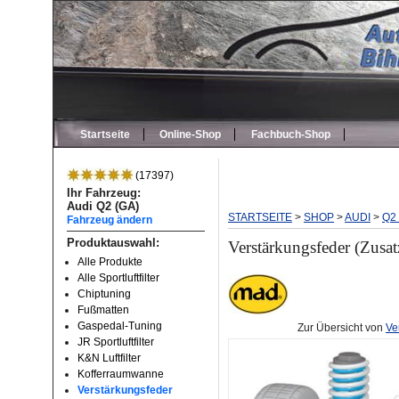
Startseite
Online-Shop
Fachbuch-Shop
(17397)
Ihr Fahrzeug:
Audi Q2 (GA)
STARTSEITE
>
SHOP
>
AUDI
>
Q2 
Fahrzeug ändern
Produktauswahl:
Verstärkungsfeder (Zusa
Alle Produkte
Alle Sportluftfilter
Chiptuning
Fußmatten
Gaspedal-Tuning
Zur Übersicht von
Ve
JR Sportluftfilter
K&N Luftfilter
Kofferraumwanne
Verstärkungsfeder