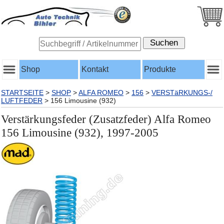
Shop
Kontakt
Produkte
STARTSEITE
>
SHOP
>
ALFA ROMEO
>
156
>
VERSTäRKUNGS-/
LUFTFEDER
>
156 Limousine (932)
Verstärkungsfeder (Zusatzfeder) Alfa Romeo
156 Limousine (932), 1997-2005