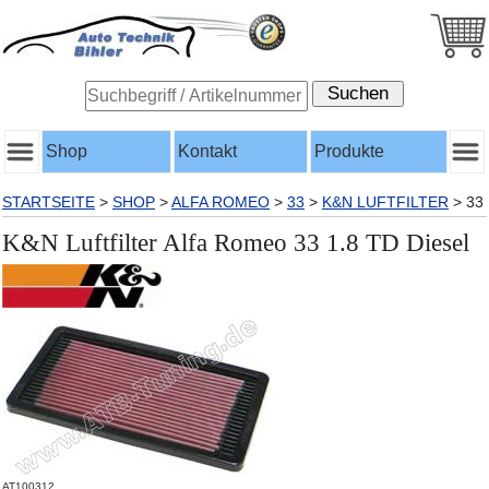
Shop
Kontakt
Produkte
STARTSEITE
>
SHOP
>
ALFA ROMEO
>
33
>
K&N LUFTFILTER
>
33
K&N Luftfilter Alfa Romeo 33 1.8 TD Diesel
AT100312