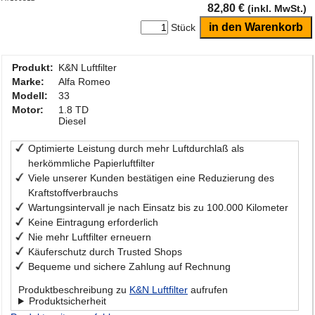
82,80 €
(inkl. MwSt.)
Stück
Produkt:
K&N Luftfilter
Marke:
Alfa Romeo
Modell:
33
Motor:
1.8 TD
Diesel
Optimierte Leistung durch mehr Luftdurchlaß als
herkömmliche Papierluftfilter
Viele unserer Kunden bestätigen eine Reduzierung des
Kraftstoffverbrauchs
Wartungsintervall je nach Einsatz bis zu 100.000 Kilometer
Keine Eintragung erforderlich
Nie mehr Luftfilter erneuern
Käuferschutz durch Trusted Shops
Bequeme und sichere Zahlung auf Rechnung
Produktbeschreibung zu
K&N Luftfilter
aufrufen
Produktsicherheit