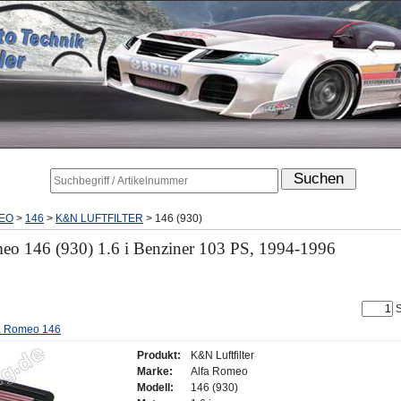
EO
>
146
>
K&N LUFTFILTER
>
146 (930)
eo 146 (930) 1.6 i Benziner 103 PS, 1994-1996
S
lfa Romeo 146
Produkt:
K&N Luftfilter
Marke:
Alfa Romeo
Modell:
146 (930)