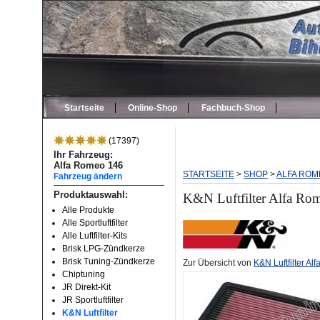
Startseite
Online-Shop
Fachbuch-Shop
(17397)
Ihr Fahrzeug:
Alfa Romeo 146
STARTSEITE
>
SHOP
>
ALFA ROM
Fahrzeug ändern
Produktauswahl:
K&N Luftfilter Alfa Rom
Alle Produkte
Alle Sportluftfilter
Alle Luftfilter-Kits
Brisk LPG-Zündkerze
Brisk Tuning-Zündkerze
Zur Übersicht von
K&N Luftfilter A
Chiptuning
JR Direkt-Kit
JR Sportluftfilter
K&N Luftfilter