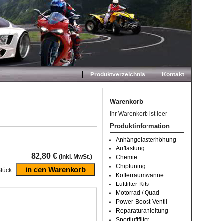
Produktverzeichnis
Kontakt
Warenkorb
Ihr Warenkorb ist leer
Produktinformation
Anhängelasterhöhung
Auflastung
82,80 €
(inkl. MwSt.)
Chemie
Chiptuning
tück
Kofferraumwanne
Luftfilter-Kits
Motorrad / Quad
Power-Boost-Ventil
Reparaturanleitung
Sportluftfilter