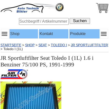
Shop
Kontakt
Produkte
STARTSEITE
>
SHOP
>
SEAT
>
TOLEDO I
>
JR SPORTLUFTFILTER
>
Toledo I (1L)
JR Sportluftfilter Seat Toledo I (1L) 1.6 i
Benziner 75/100 PS, 1991-1999