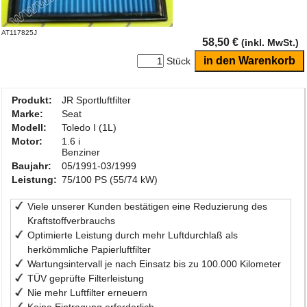
AT117825J
58,50 €
(inkl. MwSt.)
Stück
Produkt:
JR Sportluftfilter
Marke:
Seat
Modell:
Toledo I (1L)
Motor:
1.6 i
Benziner
Baujahr:
05/1991-03/1999
Leistung:
75/100 PS (55/74 kW)
Viele unserer Kunden bestätigen eine Reduzierung des
Kraftstoffverbrauchs
Optimierte Leistung durch mehr Luftdurchlaß als
herkömmliche Papierluftfilter
Wartungsintervall je nach Einsatz bis zu 100.000 Kilometer
TÜV geprüfte Filterleistung
Nie mehr Luftfilter erneuern
Keine Eintragung erforderlich