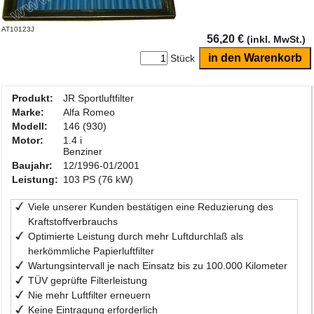
AT10123J
56,20 €
(inkl. MwSt.)
Stück
Produkt:
JR Sportluftfilter
Marke:
Alfa Romeo
Modell:
146 (930)
Motor:
1.4 i
Benziner
Baujahr:
12/1996-01/2001
Leistung:
103 PS (76 kW)
Viele unserer Kunden bestätigen eine Reduzierung des
Kraftstoffverbrauchs
Optimierte Leistung durch mehr Luftdurchlaß als
herkömmliche Papierluftfilter
Wartungsintervall je nach Einsatz bis zu 100.000 Kilometer
TÜV geprüfte Filterleistung
Nie mehr Luftfilter erneuern
Keine Eintragung erforderlich