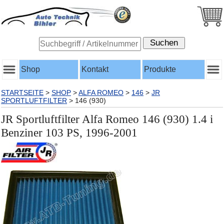
Shop
Kontakt
Produkte
STARTSEITE
>
SHOP
>
ALFA ROMEO
>
146
>
JR
SPORTLUFTFILTER
>
146 (930)
JR Sportluftfilter Alfa Romeo 146 (930) 1.4 i
Benziner 103 PS, 1996-2001