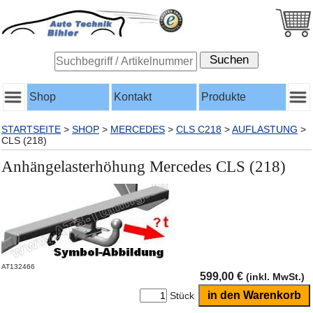
Shop
Kontakt
Produkte
STARTSEITE
>
SHOP
>
MERCEDES
>
CLS C218
>
AUFLASTUNG
>
CLS (218)
Anhängelasterhöhung Mercedes CLS (218)
AT132466
599,00 €
(inkl. MwSt.)
Stück