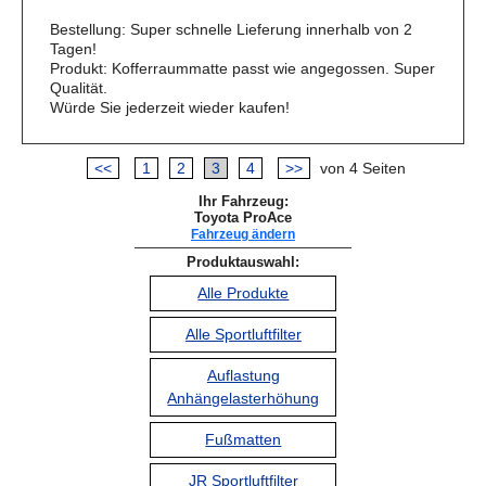
Bestellung: Super schnelle Lieferung innerhalb von 2
Tagen!
Produkt: Kofferraummatte passt wie angegossen. Super
Qualität.
Würde Sie jederzeit wieder kaufen!
<<
1
2
3
4
>>
von 4 Seiten
Ihr Fahrzeug:
Toyota ProAce
Fahrzeug ändern
Produktauswahl:
Alle Produkte
Alle Sportluftfilter
Auflastung
Anhängelasterhöhung
Fußmatten
JR Sportluftfilter