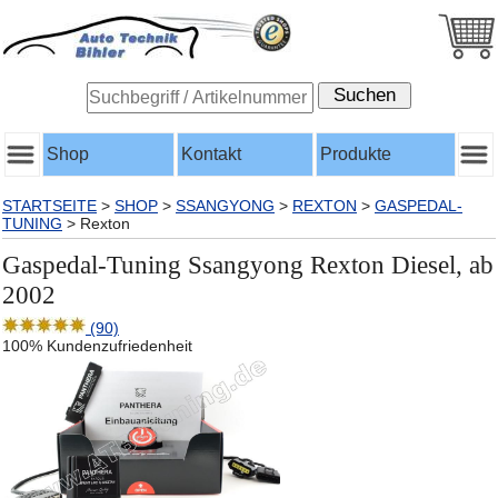
Shop
Kontakt
Produkte
STARTSEITE
>
SHOP
>
SSANGYONG
>
REXTON
>
GASPEDAL-
TUNING
>
Rexton
Gaspedal-Tuning Ssangyong Rexton Diesel, ab
2002
(90)
100% Kundenzufriedenheit