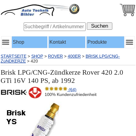
Shop
Kontakt
Produkte
STARTSEITE
>
SHOP
>
ROVER
>
400ER
>
BRISK LPG/CNG-
ZüNDKERZE
>
420
Brisk LPG/CNG-Zündkerze Rover 420 2.0
GTi 16V 140 PS, ab 1992
(64)
100% Kundenzufriedenheit