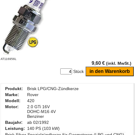
AT116956L
9,60 €
(inkl. MwSt.)
Stück
Produkt:
Brisk LPG/CNG-Zündkerze
Marke:
Rover
Modell:
420
Motor:
2.0 GTi 16V
DOHC-M16 4V
Benziner
Baujahr:
ab 02/1992
Leistung:
140 PS (103 kW)
Brisk Silver Spezialzündkerze für Gasmotoren (LPG und CNG)