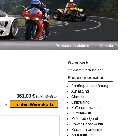
Produktverzeichnis
Kontakt
Warenkorb
Ihr Warenkorb ist leer
Produktinformation
Anhängelasterhöhung
Auflastung
361,00 €
(inkl. MwSt.)
Chemie
Chiptuning
tück
Kofferraumwanne
Luftfilter-Kits
Motorrad / Quad
Power-Boost-Ventil
Reparaturanleitung
Sportluftfilter