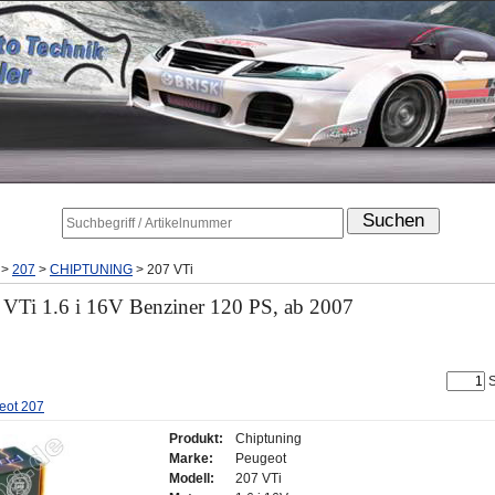
>
207
>
CHIPTUNING
>
207 VTi
 VTi 1.6 i 16V Benziner 120 PS, ab 2007
S
eot 207
Produkt:
Chiptuning
Marke:
Peugeot
Modell:
207 VTi