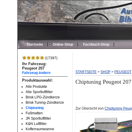
Startseite
Online-Shop
Fachbuch-Shop
(17397)
Ihr Fahrzeug:
Peugeot 207
STARTSEITE
>
SHOP
>
PEUGEOT
Fahrzeug ändern
Produktauswahl:
Chiptuning Peugeot 207
Alle Produkte
Alle Sportluftfilter
Brisk LPG-Zündkerze
Brisk Tuning-Zündkerze
Chiptuning
Zur Übersicht von
Chiptuning Peug
Fußmatten
JR Sportluftfilter
K&N Luftfilter
Kofferraumwanne