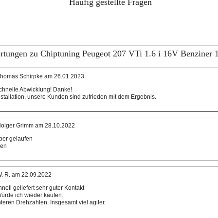
Häufig gestellte Fragen
tungen zu Chiptuning Peugeot 207 VTi 1.6 i 16V Benziner 
homas Schirpke am 26.01.2023
chnelle Abwicklung! Danke!
nstallation, unsere Kunden sind zufrieden mit dem Ergebnis.
olger Grimm am 28.10.2022
uper gelaufen
den
. R. am 22.09.2022
nell geliefert sehr guter Kontakt
Würde ich wieder kaufen.
nteren Drehzahlen. Insgesamt viel agiler.