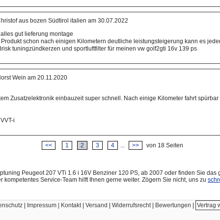
ristof aus bozen Südtirol italien am 30.07.2022
 alles gut lieferung montage
 Produkt schon nach einigen Kilometern deutliche leistungsteigerung kann es jed
risk tuningzündkerzen und sportluftfilter für meinen vw golf2gti 16v 139 ps
orst Wein am 20.11.2020
em Zusatzelektronik einbauzeit super schnell. Nach einige Kilometer fahrt spürbar
 VVT-i
<<
1
2
3
4
...
>>
von 18 Seiten
tuning Peugeot 207 VTi 1.6 i 16V Benziner 120 PS, ab 2007 oder finden Sie das 
r kompetentes Service-Team hilft Ihnen gerne weiter. Zögern Sie nicht, uns zu
schr
enschutz
|
Impressum | Kontakt
|
Versand
|
Widerrufsrecht
|
Bewertungen
|
Vertrag 