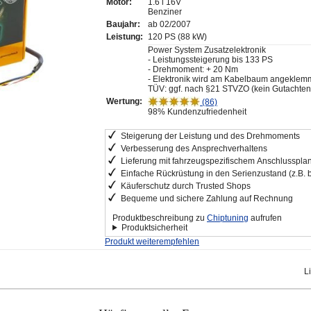
Motor:
1.6 i 16V
Benziner
Baujahr:
ab 02/2007
Leistung:
120 PS (88 kW)
Power System Zusatzelektronik
- Leistungssteigerung bis 133 PS
- Drehmoment: + 20 Nm
- Elektronik wird am Kabelbaum angeklem
TÜV: ggf. nach §21 STVZO (kein Gutachten
Wertung:
(86)
98% Kundenzufriedenheit
Steigerung der Leistung und des Drehmoments
Verbesserung des Ansprechverhaltens
Lieferung mit fahrzeugspezifischem Anschlusspla
Einfache Rückrüstung in den Serienzustand (z.B. 
Käuferschutz durch Trusted Shops
Bequeme und sichere Zahlung auf Rechnung
Produktbeschreibung zu
Chiptuning
aufrufen
Produktsicherheit
Produkt weiterempfehlen
L