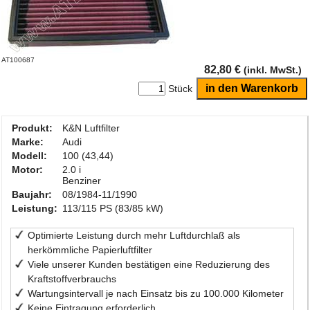
AT100687
82,80 €
(inkl. MwSt.)
Stück
Produkt:
K&N Luftfilter
Marke:
Audi
Modell:
100 (43,44)
Motor:
2.0 i
Benziner
Baujahr:
08/1984-11/1990
Leistung:
113/115 PS (83/85 kW)
Optimierte Leistung durch mehr Luftdurchlaß als
herkömmliche Papierluftfilter
Viele unserer Kunden bestätigen eine Reduzierung des
Kraftstoffverbrauchs
Wartungsintervall je nach Einsatz bis zu 100.000 Kilometer
Keine Eintragung erforderlich