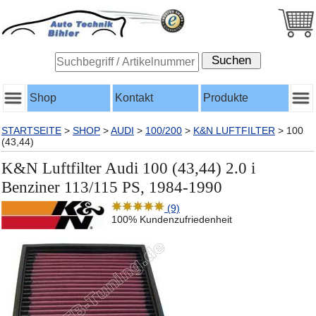
Shop
Kontakt
Produkte
STARTSEITE
>
SHOP
>
AUDI
>
100/200
>
K&N LUFTFILTER
>
100
(43,44)
K&N Luftfilter Audi 100 (43,44) 2.0 i
Benziner 113/115 PS, 1984-1990
(9)
100% Kundenzufriedenheit