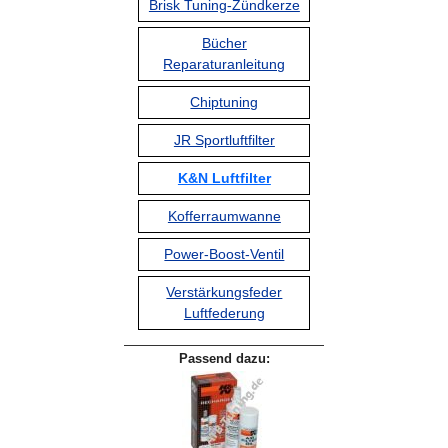
Brisk Tuning-Zündkerze
Bücher
Reparaturanleitung
Chiptuning
JR Sportluftfilter
K&N Luftfilter
Kofferraumwanne
Power-Boost-Ventil
Verstärkungsfeder
Luftfederung
Passend dazu: