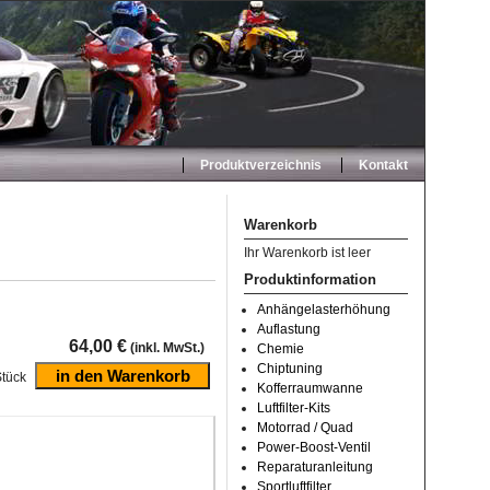
Produktverzeichnis
Kontakt
Warenkorb
Ihr Warenkorb ist leer
Produktinformation
Anhängelasterhöhung
Auflastung
64,00 €
(inkl. MwSt.)
Chemie
Chiptuning
tück
Kofferraumwanne
Luftfilter-Kits
Motorrad / Quad
Power-Boost-Ventil
Reparaturanleitung
Sportluftfilter