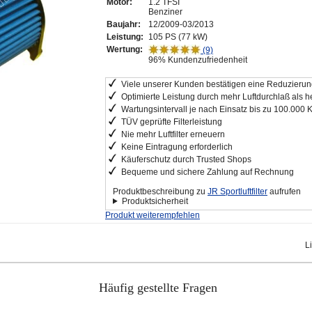
Motor:
1.2 TFSI
Benziner
Baujahr:
12/2009-03/2013
Leistung:
105 PS (77 kW)
Wertung:
(9)
96% Kundenzufriedenheit
Viele unserer Kunden bestätigen eine Reduzierung
Optimierte Leistung durch mehr Luftdurchlaß als he
Wartungsintervall je nach Einsatz bis zu 100.000 
TÜV geprüfte Filterleistung
Nie mehr Luftfilter erneuern
Keine Eintragung erforderlich
Käuferschutz durch Trusted Shops
Bequeme und sichere Zahlung auf Rechnung
Produktbeschreibung zu
JR Sportluftfilter
aufrufen
Produktsicherheit
Produkt weiterempfehlen
L
Häufig gestellte Fragen