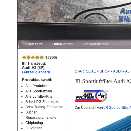
Startseite
Online-Shop
Fachbuch-Shop
(17399)
Ihr Fahrzeug:
Audi A3 (8P)
STARTSEITE
>
SHOP
>
AUDI
>
A3 
Fahrzeug ändern
Produktauswahl:
JR Sportluftfilter Audi
Alle Produkte
Alle Sportluftfilter
Alle Luftfilter-Kits
Brisk LPG-Zündkerze
Brisk Tuning-Zündkerze
Zur Übersicht von
JR Sportluftfilter
Bücher
Reparaturanleitung
Chiptuning
Fußmatten