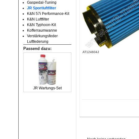
Gaspedal-Tuning
JR Sportluftfilter
K&N 57i Performance-Kit
K&N Luftfilter
K&N Typhoon-Kit
Kofferraumwanne
Verstärkungsfeder
Luftfederung
Passend dazu:
AT124604J
JR Wartungs-Set