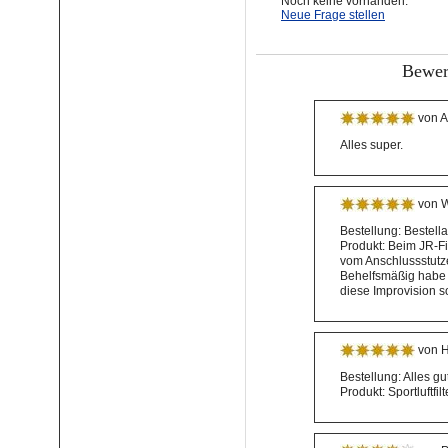
Noch keine vorhanden.
Neue Frage stellen
Bewer
von A
Alles super.
von W
Bestellung: Bestell
Produkt: Beim JR-Fil
vom Anschlussstutze
Behelfsmäßig habe i
diese Improvision s
von H
Bestellung: Alles gu
Produkt: Sportluftf