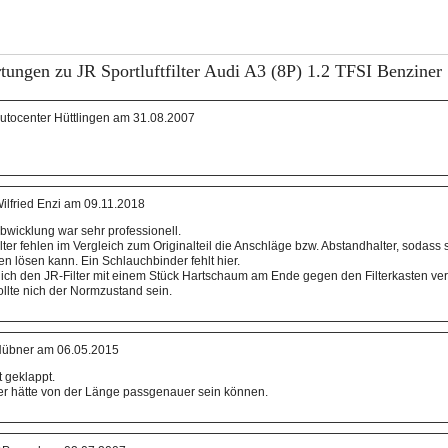
tungen zu JR Sportluftfilter Audi A3 (8P) 1.2 TFSI Benziner
utocenter Hüttlingen am 31.08.2007
ilfried Enzi am 09.11.2018
abwicklung war sehr professionell.
ter fehlen im Vergleich zum Originalteil die Anschläge bzw. Abstandhalter, sodass s
n lösen kann. Ein Schlauchbinder fehlt hier.
ch den JR-Filter mit einem Stück Hartschaum am Ende gegen den Filterkasten verk
ollte nich der Normzustand sein.
übner am 06.05.2015
t geklappt.
ilter hätte von der Länge passgenauer sein können.