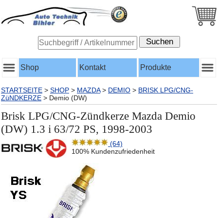
Shop
Kontakt
Produkte
STARTSEITE
>
SHOP
>
MAZDA
>
DEMIO
>
BRISK LPG/CNG-
ZüNDKERZE
>
Demio (DW)
Brisk LPG/CNG-Zündkerze Mazda Demio
(DW) 1.3 i 63/72 PS, 1998-2003
(64)
100% Kundenzufriedenheit