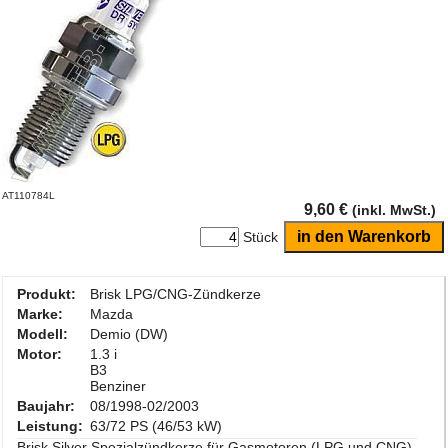
AT110784L
9,60 €
(inkl. MwSt.)
Stück
Produkt:
Brisk LPG/CNG-Zündkerze
Marke:
Mazda
Modell:
Demio (DW)
Motor:
1.3 i
B3
Benziner
Baujahr:
08/1998-02/2003
Leistung:
63/72 PS (46/53 kW)
Brisk Silver Spezialzündkerze für Gasmotoren (LPG und CNG)