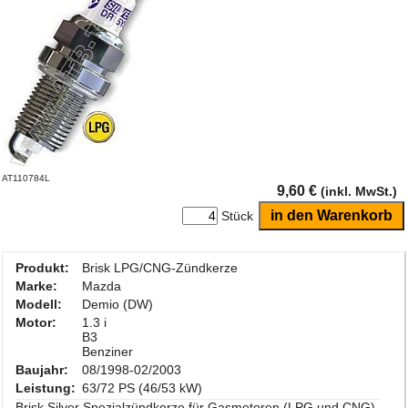
AT110784L
9,60 €
(inkl. MwSt.)
Stück
Produkt:
Brisk LPG/CNG-Zündkerze
Marke:
Mazda
Modell:
Demio (DW)
Motor:
1.3 i
B3
Benziner
Baujahr:
08/1998-02/2003
Leistung:
63/72 PS (46/53 kW)
Brisk Silver Spezialzündkerze für Gasmotoren (LPG und CNG)