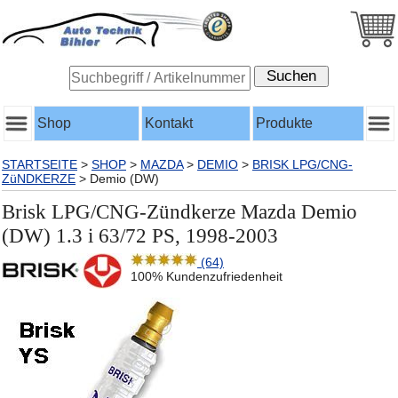
Shop
Kontakt
Produkte
STARTSEITE
>
SHOP
>
MAZDA
>
DEMIO
>
BRISK LPG/CNG-
ZüNDKERZE
>
Demio (DW)
Brisk LPG/CNG-Zündkerze Mazda Demio
(DW) 1.3 i 63/72 PS, 1998-2003
(64)
100% Kundenzufriedenheit