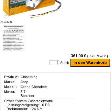
AT102021
361,00 €
(inkl. MwSt.)
Stück
Produkt:
Chiptuning
Marke:
Jeep
Modell:
Grand Cherokee
Motor:
5.7 i
Benziner
Power System Zusatzelektronik
- Leistungssteigerung: 16 PS
- Drehmoment: + 24 Nm