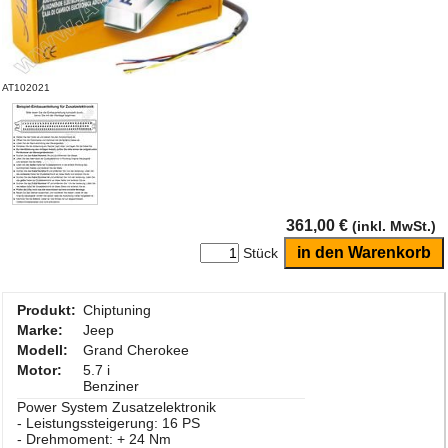
AT102021
361,00 €
(inkl. MwSt.)
Stück
Produkt:
Chiptuning
Marke:
Jeep
Modell:
Grand Cherokee
Motor:
5.7 i
Benziner
Power System Zusatzelektronik
- Leistungssteigerung: 16 PS
- Drehmoment: + 24 Nm