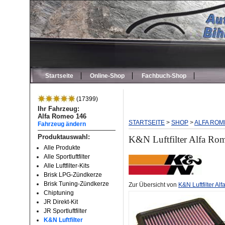
Startseite
Online-Shop
Fachbuch-Shop
(17399)
Ihr Fahrzeug:
Alfa Romeo 146
STARTSEITE
>
SHOP
>
ALFA ROM
Fahrzeug ändern
Produktauswahl:
K&N Luftfilter Alfa Ro
Alle Produkte
Alle Sportluftfilter
Alle Luftfilter-Kits
Brisk LPG-Zündkerze
Brisk Tuning-Zündkerze
Zur Übersicht von
K&N Luftfilter A
Chiptuning
JR Direkt-Kit
JR Sportluftfilter
K&N Luftfilter