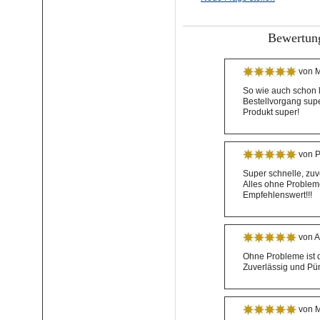
Bewertung
von M
So wie auch schon le
Bestellvorgang supe
Produkt super!
von P
Super schnelle, zuv
Alles ohne Problem
Empfehlenswert!!!
von A
Ohne Probleme ist
Zuverlässig und Pün
von M