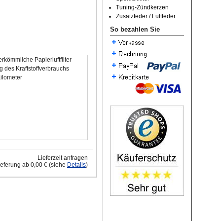
Tuning-Zündkerzen
Zusatzfeder / Luftfeder
So bezahlen Sie
rkömmliche Papierluftfilter
 des Kraftstoffverbrauchs
Kilometer
Lieferzeit anfragen
ieferung ab 0,00 € (siehe
Details
)