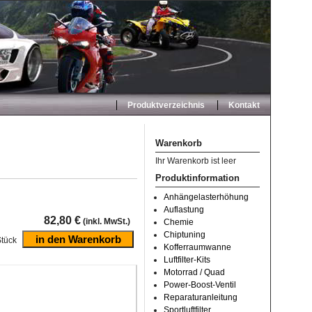
Produktverzeichnis
Kontakt
Warenkorb
Ihr Warenkorb ist leer
Produktinformation
Anhängelasterhöhung
Auflastung
82,80 €
(inkl. MwSt.)
Chemie
Chiptuning
tück
Kofferraumwanne
Luftfilter-Kits
Motorrad / Quad
Power-Boost-Ventil
Reparaturanleitung
Sportluftfilter