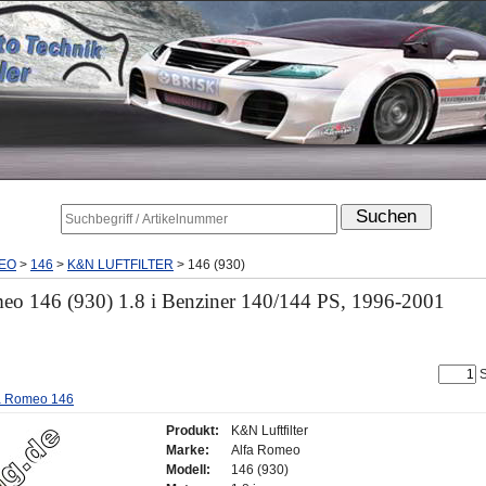
EO
>
146
>
K&N LUFTFILTER
>
146 (930)
meo 146 (930) 1.8 i Benziner 140/144 PS, 1996-2001
S
lfa Romeo 146
Produkt:
K&N Luftfilter
Marke:
Alfa Romeo
Modell:
146 (930)