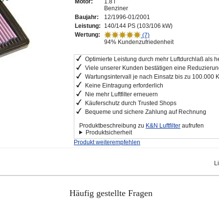
Motor:
1.8 i
Benziner
Baujahr:
12/1996-01/2001
Leistung:
140/144 PS (103/106 kW)
Wertung:
(7)
94% Kundenzufriedenheit
Optimierte Leistung durch mehr Luftdurchlaß als he
Viele unserer Kunden bestätigen eine Reduzierung
Wartungsintervall je nach Einsatz bis zu 100.000 
Keine Eintragung erforderlich
Nie mehr Luftfilter erneuern
Käuferschutz durch Trusted Shops
Bequeme und sichere Zahlung auf Rechnung
Produktbeschreibung zu
K&N Luftfilter
aufrufen
Produktsicherheit
Produkt weiterempfehlen
L
Häufig gestellte Fragen