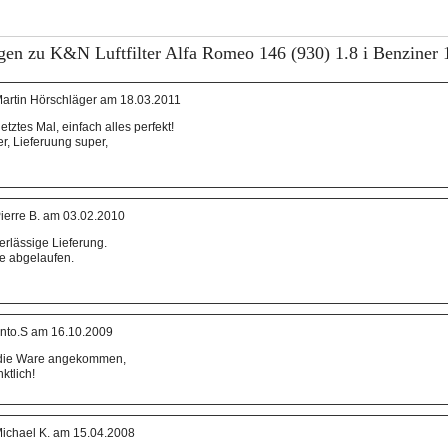
en zu K&N Luftfilter Alfa Romeo 146 (930) 1.8 i Benziner 
artin Hörschläger am 18.03.2011
tztes Mal, einfach alles perfekt!
r, Lieferuung super,
ierre B. am 03.02.2010
erlässige Lieferung.
e abgelaufen.
nto.S am 16.10.2009
 die Ware angekommen,
ktlich!
ichael K. am 15.04.2008