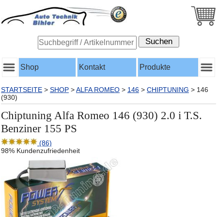
Shop
Kontakt
Produkte
STARTSEITE
>
SHOP
>
ALFA ROMEO
>
146
>
CHIPTUNING
>
146
(930)
Chiptuning Alfa Romeo 146 (930) 2.0 i T.S.
Benziner 155 PS
(86)
98% Kundenzufriedenheit