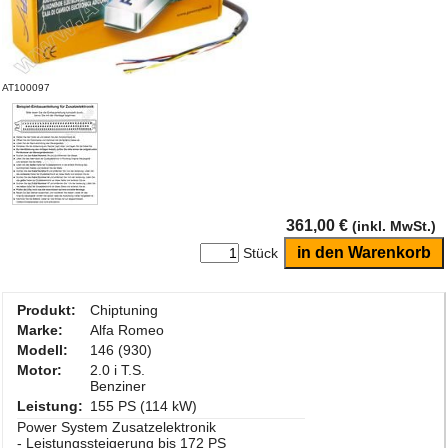
AT100097
361,00 €
(inkl. MwSt.)
Stück
Produkt:
Chiptuning
Marke:
Alfa Romeo
Modell:
146 (930)
Motor:
2.0 i T.S.
Benziner
Leistung:
155 PS (114 kW)
Power System Zusatzelektronik
- Leistungssteigerung bis 172 PS