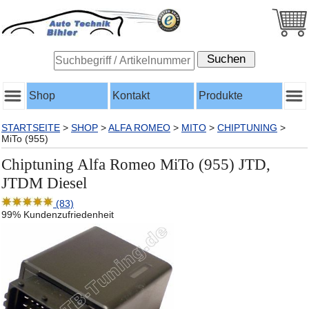
Shop
Kontakt
Produkte
STARTSEITE
>
SHOP
>
ALFA ROMEO
>
MITO
>
CHIPTUNING
>
MiTo (955)
Chiptuning Alfa Romeo MiTo (955) JTD,
JTDM Diesel
(83)
99% Kundenzufriedenheit