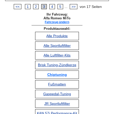
<<
1
2
3
4
5
...
>>
von 17 Seiten
Ihr Fahrzeug:
Alfa Romeo MiTo
Fahrzeug ändern
Produktauswahl:
Alle Produkte
Alle Sportluftfilter
Alle Luftfilter-Kits
Brisk Tuning-Zündkerze
Chiptuning
Fußmatten
Gaspedal-Tuning
JR Sportluftfilter
K&N 57i Performance-Kit