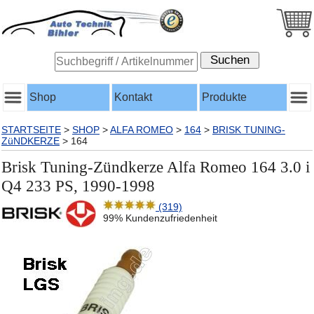
Shop
Kontakt
Produkte
STARTSEITE
>
SHOP
>
ALFA ROMEO
>
164
>
BRISK TUNING-
ZüNDKERZE
>
164
Brisk Tuning-Zündkerze Alfa Romeo 164 3.0 i
Q4 233 PS, 1990-1998
(319)
99% Kundenzufriedenheit