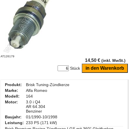
AT126179
14,50 €
(inkl. MwSt.)
Stück
Produkt:
Brisk Tuning-Zündkerze
Marke:
Alfa Romeo
Modell:
164
Motor:
3.0 i Q4
AR 64.304
Benziner
Baujahr:
01/1990-10/1998
Leistung:
233 PS (171 kW)
Brisk Premium Racing Zündkerze LGS mit 360° Gleitfunken-